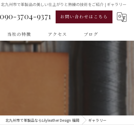
北九州市で革製品の美しい仕上がりと熟練の技術をご紹介 | ギャラリー
090-3704-9371
お問い合わせはこちら
当社の特徴
アクセス
ブログ
バッグ
財布
ベルト
スマホケース
小物
北九州市で革製品ならLilyleather Design 福岡
ギャラリー