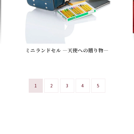
ミニランドセル ―天使への贈り物―
1
2
3
4
5